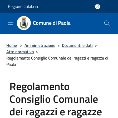
Salta al contenuto principale
Regione Calabria
Comune di Paola
Home
>
Amministrazione
>
Documenti e dati
>
Atto normativo
>
Regolamento Consiglio Comunale dei ragazzi e ragazze di
Paola
Regolamento
Consiglio Comunale
dei ragazzi e ragazze