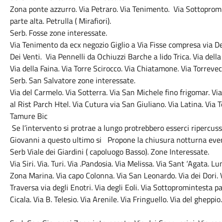
Zona ponte azzurro. Via Petraro. Via Tenimento. Via Sottoprom
parte alta. Petrulla ( Mirafiori).
Serb. Fosse zone interessate.
Via Tenimento da ecx negozio Giglio a Via Fisse compresa via De
Dei Venti. Via Pennelli da Ochiuzzi Barche a lido Trica. Via della 
Via della Faina. Via Torre Scirocco. Via Chiatamone. Via Torrevec
Serb. San Salvatore zone interessate.
Via del Carmelo. Via Sotterra. Via San Michele fino frigomar. Vi
al Rist Parch Htel. Via Cutura via San Giuliano. Via Latina. Via 
Tamure Bic
Se l’intervento si protrae a lungo protrebbero esserci ripercussi
Giovanni a questo ultimo si Propone la chiusura notturna even
Serb Viale dei Giardini ( capoluogo Basso). Zone Interessate.
Via Siri. Via. Turi. Via .Pandosia. Via Melissa. Via Sant ‘Agata.
Zona Marina. Via capo Colonna. Via San Leonardo. Via dei Dori. Vi
Traversa via degli Enotri. Via degli Eoli. Via Sottopromintesta par
Cicala. Via B. Telesio. Via Arenile. Via Fringuello. Via del gheppio.