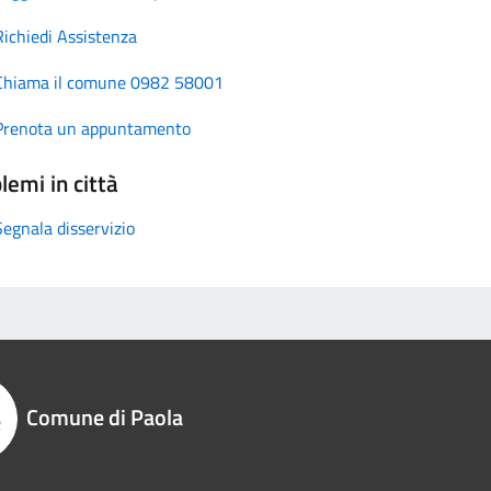
Richiedi Assistenza
Chiama il comune 0982 58001
Prenota un appuntamento
lemi in città
Segnala disservizio
Comune di Paola