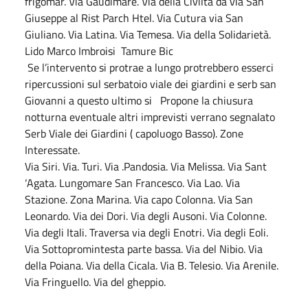
frigomar. Via Gaudimare. Via della Civiltà da via San
Giuseppe al Rist Parch Htel. Via Cutura via San
Giuliano. Via Latina. Via Temesa. Via della Solidarietà.
Lido Marco Imbroisi Tamure Bic
Se l’intervento si protrae a lungo protrebbero esserci
ripercussioni sul serbatoio viale dei giardini e serb san
Giovanni a questo ultimo si Propone la chiusura
notturna eventuale altri imprevisti verrano segnalato
Serb Viale dei Giardini ( capoluogo Basso). Zone
Interessate.
Via Siri. Via. Turi. Via .Pandosia. Via Melissa. Via Sant
‘Agata. Lungomare San Francesco. Via Lao. Via
Stazione. Zona Marina. Via capo Colonna. Via San
Leonardo. Via dei Dori. Via degli Ausoni. Via Colonne.
Via degli Itali. Traversa via degli Enotri. Via degli Eoli.
Via Sottopromintesta parte bassa. Via del Nibio. Via
della Poiana. Via della Cicala. Via B. Telesio. Via Arenile.
Via Fringuello. Via del gheppio.