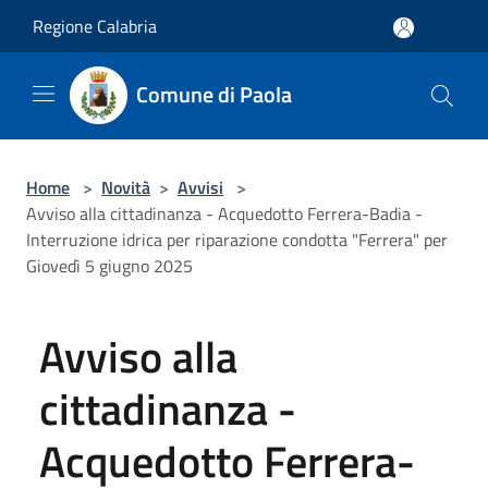
Salta al contenuto principale
Regione Calabria
Comune di Paola
Home
>
Novità
>
Avvisi
>
Avviso alla cittadinanza - Acquedotto Ferrera-Badia -
Interruzione idrica per riparazione condotta "Ferrera" per
Giovedì 5 giugno 2025
Avviso alla
cittadinanza -
Acquedotto Ferrera-