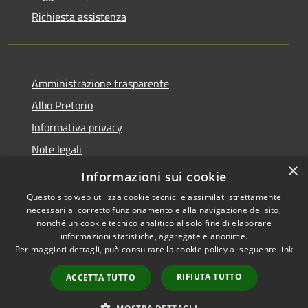
Richiesta assistenza
Amministrazione trasparente
Albo Pretorio
Informativa privacy
Note legali
×
Dichiarazione di accessibilità
Informazioni sui cookie
Questo sito web utilizza cookie tecnici e assimilati strettamente
necessari al corretto funzionamento e alla navigazione del sito,
nonché un cookie tecnico analitico al solo fine di elaborare
informazioni statistiche, aggregate e anonime.
RSS
Copyright © 2026 • Comune di
Per maggiori dettagli, può consultare la cookie policy al seguente
link
Accessibilità
Paola • Powered by
Privacy
Municipium
Accesso
•
RIFIUTA TUTTO
ACCETTA TUTTO
Cookie
redazione
Mappa del sito