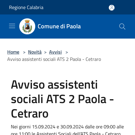
Salta al contenuto principale
Regione Calabria
Comune di Paola
Home
>
Novità
>
Avvisi
>
Avviso assistenti sociali ATS 2 Paola - Cetraro
Avviso assistenti
sociali ATS 2 Paola -
Cetraro
Nei giorni 15.09.2024 e 30.09.2024 dalle ore 09:00 alle
ore 11:00 le Assistenti Sociali delI'ATS Paola - Cetraro