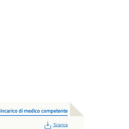
l'incarico di medico competente
PDF
Scarica