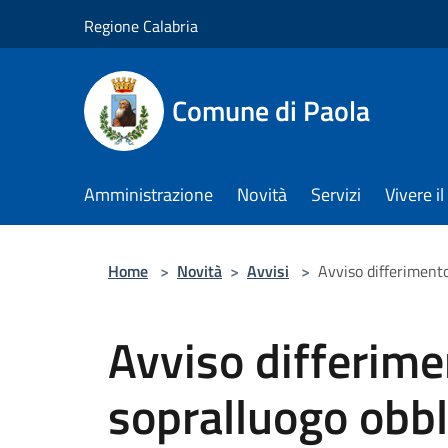
Salta al contenuto principale
Regione Calabria
Comune di Paola
Amministrazione
Novità
Servizi
Vivere 
Home
>
Novità
>
Avvisi
>
Avviso differimento
Avviso differime
sopralluogo obbl