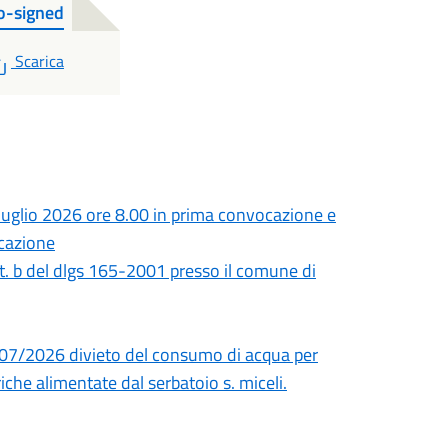
o-signed
PDF
Scarica
uglio 2026 ore 8.00 in prima convocazione e
ocazione
tt. b del dlgs 165-2001 presso il comune di
/07/2026 divieto del consumo di acqua per
iche alimentate dal serbatoio s. miceli.