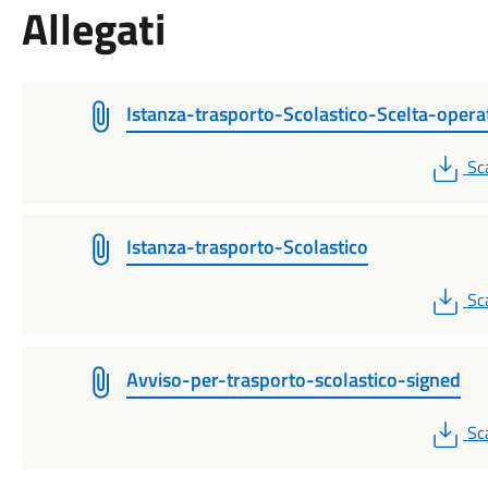
Allegati
Istanza-trasporto-Scolastico-Scelta-opera
PD
Sc
Istanza-trasporto-Scolastico
PD
Sc
Avviso-per-trasporto-scolastico-signed
PD
Sc