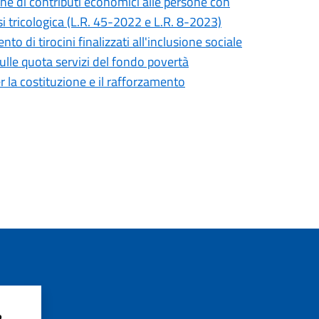
one di contributi economici alle persone con
si tricologica (L.R. 45-2022 e L.R. 8-2023)
o di tirocini finalizzati all'inclusione sociale
sulle quota servizi del fondo povertà
r la costituzione e il rafforzamento