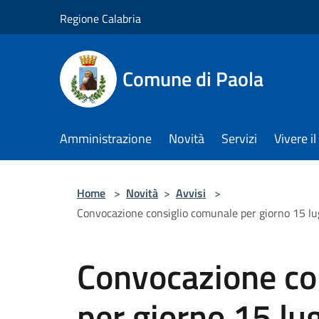
Salta al contenuto principale
Regione Calabria
Comune di Paola
Amministrazione
Novità
Servizi
Vivere 
Home
>
Novità
>
Avvisi
>
Convocazione consiglio comunale per giorno 15 lug
Convocazione co
per giorno 15 lug