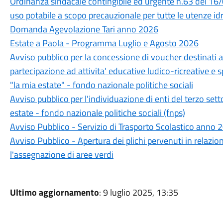
Ordinanza sindacale contingibile ed urgente n.63 del 16
uso potabile a scopo precauzionale per tutte le utenze idr
Domanda Agevolazione Tari anno 2026
Estate a Paola - Programma Luglio e Agosto 2026
Avviso pubblico per la concessione di voucher destinati a 
partecipazione ad attivita' educative ludico-ricreative e s
"la mia estate" - fondo nazionale politiche sociali
Avviso pubblico per l'individuazione di enti del terzo sett
estate - fondo nazionale politiche sociali (fnps)
Avviso Pubblico - Servizio di Trasporto Scolastico anno
Avviso Pubblico - Apertura dei plichi pervenuti in relazio
l'assegnazione di aree verdi
Ultimo aggiornamento
: 9 luglio 2025, 13:35