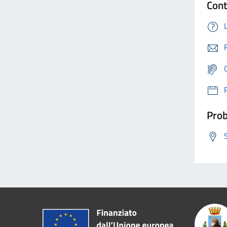
Cont
Prob