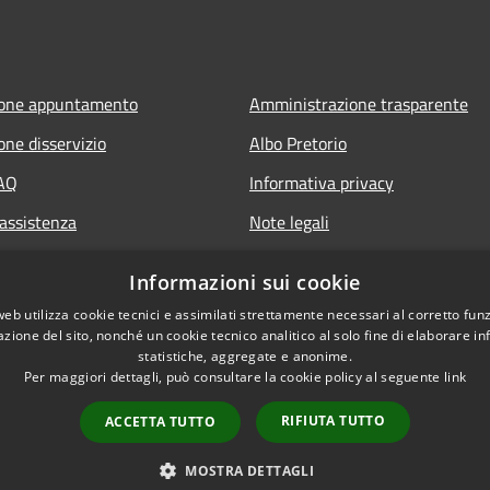
ione appuntamento
Amministrazione trasparente
one disservizio
Albo Pretorio
FAQ
Informativa privacy
 assistenza
Note legali
Dichiarazione di accessibilità
Informazioni sui cookie
web utilizza cookie tecnici e assimilati strettamente necessari al corretto fu
azione del sito, nonché un cookie tecnico analitico al solo fine di elaborare i
statistiche, aggregate e anonime.
Per maggiori dettagli, può consultare la cookie policy al seguente
link
RIFIUTA TUTTO
ACCETTA TUTTO
l sito
Copyright © 2026 • Comune
MOSTRA DETTAGLI