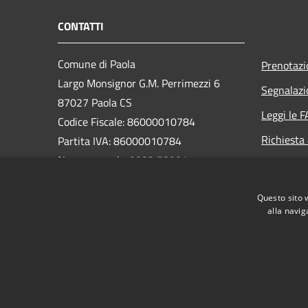
CONTATTI
Comune di Paola
Prenotaz
Largo Monsignor G.M. Perrimezzi 6
Segnalazi
87027 Paola CS
Leggi le 
Codice Fiscale: 86000010784
Richiesta
Partita IVA: 86000010784
Numero verde: 0982 58001
PEC:
protocollo.comunepaola@pec.it
Questo sito 
Centralino Unico: 0982 58001
alla navig
RSS
Accessibilità
Privacy
Cookie
Mappa de