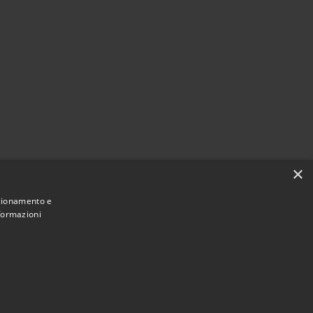
×
nzionamento e
nformazioni
Municipium
Accesso redazione
 di Paola • Powered by
•