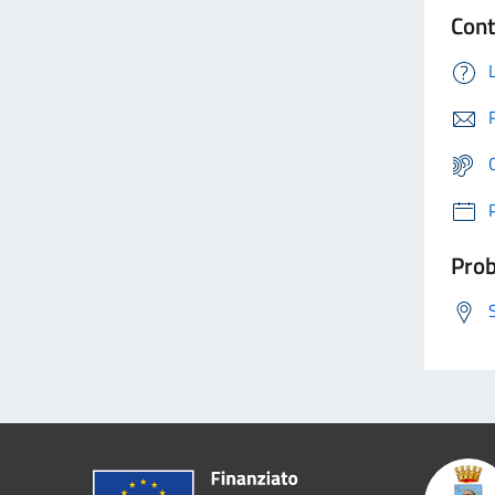
Cont
Prob