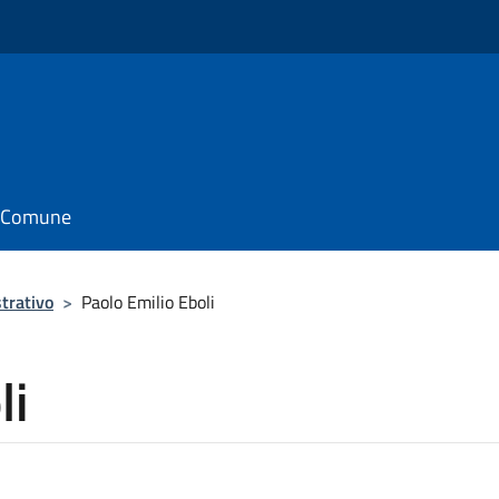
il Comune
trativo
>
Paolo Emilio Eboli
li