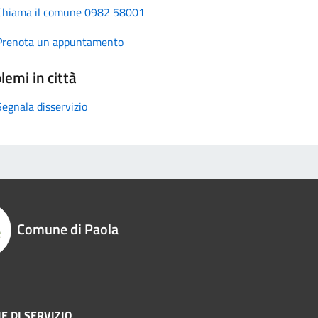
Chiama il comune 0982 58001
Prenota un appuntamento
lemi in città
Segnala disservizio
Comune di Paola
E DI SERVIZIO