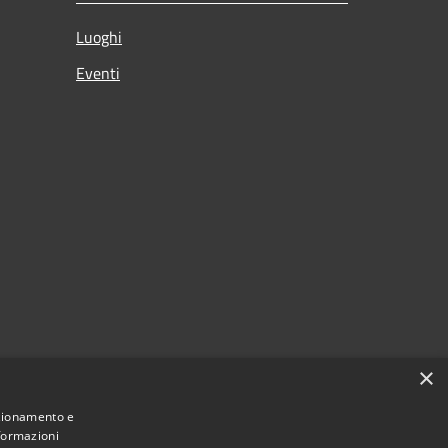
Luoghi
Eventi
×
nzionamento e
nformazioni