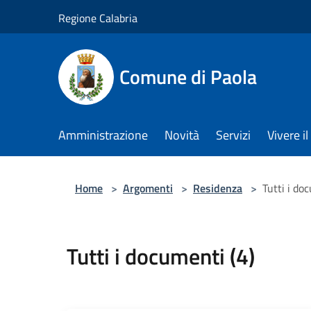
Salta al contenuto principale
Regione Calabria
Comune di Paola
Amministrazione
Novità
Servizi
Vivere 
Home
>
Argomenti
>
Residenza
>
Tutti i do
Tutti i documenti (4)