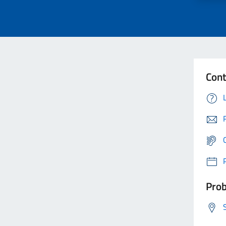
Cont
Prob