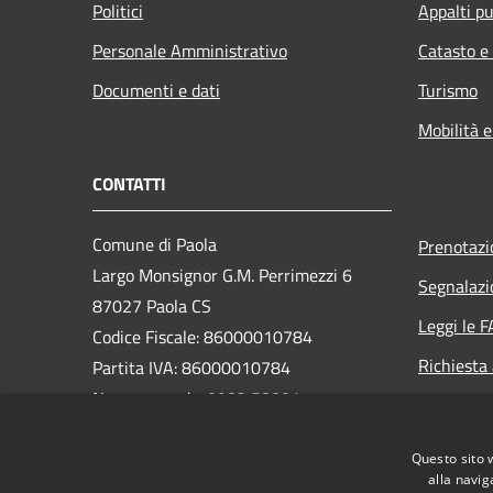
Politici
Appalti pu
Personale Amministrativo
Catasto e
Documenti e dati
Turismo
Mobilità e
CONTATTI
Comune di Paola
Prenotaz
Largo Monsignor G.M. Perrimezzi 6
Segnalazi
87027 Paola CS
Leggi le 
Codice Fiscale: 86000010784
Richiesta
Partita IVA: 86000010784
Numero verde: 0982 58001
PEC:
protocollo.comunepaola@pec.it
Questo sito 
Centralino Unico: 0982 58001
alla navig