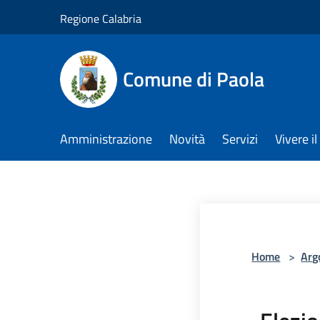
Salta al contenuto principale
Regione Calabria
Comune di Paola
Amministrazione
Novità
Servizi
Vivere 
Home
>
Arg