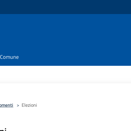
il Comune
omenti
>
Elezioni