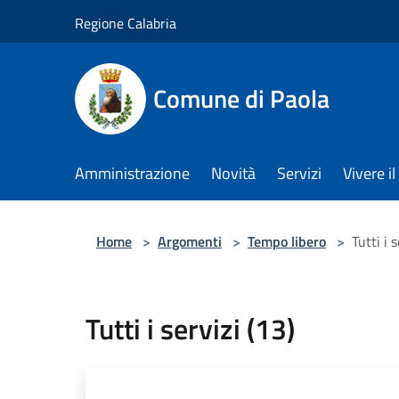
Salta al contenuto principale
Regione Calabria
Comune di Paola
Amministrazione
Novità
Servizi
Vivere 
Home
>
Argomenti
>
Tempo libero
>
Tutti i 
Tutti i servizi (13)