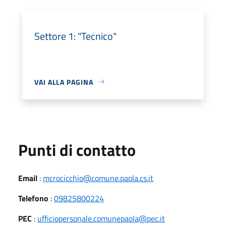
Settore 1: "Tecnico"
VAI ALLA PAGINA
Punti di contatto
Email
:
mcrocicchio@comune.paola.cs.it
Telefono
:
09825800224
PEC
:
ufficiopersonale.comunepaola@pec.it