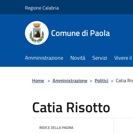
Salta al contenuto principale
Regione Calabria
Comune di Paola
Amministrazione
Novità
Servizi
Vivere 
Home
>
Amministrazione
>
Politici
>
Catia Ri
Catia Risotto
INDICE DELLA PAGINA