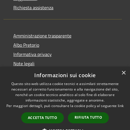
Richiesta assistenza
Amministrazione trasparente
Albo Pretorio
Informativa privacy
Note legali
×
Dichiarazione di accessibilità
Informazioni sui cookie
Questo sito web utilizza cookie tecnici e assimilati strettamente
necessari al corretto funzionamento e alla navigazione del sito,
nonché un cookie tecnico analitico al solo fine di elaborare
informazioni statistiche, aggregate e anonime.
RSS
Copyright © 2026 • Comune di
Per maggiori dettagli, può consultare la cookie policy al seguente
link
Accessibilità
Paola • Powered by
Privacy
Municipium
Accesso
•
RIFIUTA TUTTO
ACCETTA TUTTO
Cookie
redazione
Mappa del sito