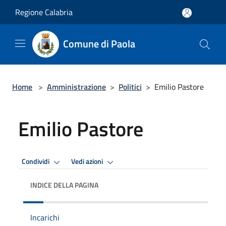
Salta al contenuto principale
Regione Calabria
Comune di Paola
Home
>
Amministrazione
>
Politici
>
Emilio Pastore
Emilio Pastore
Condividi
Vedi azioni
INDICE DELLA PAGINA
Incarichi